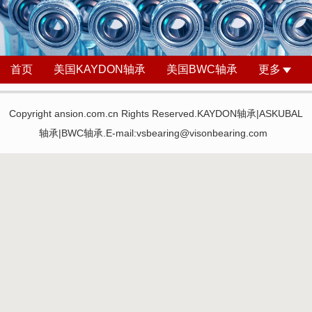
首页
美国KAYDON轴承
美国BWC轴承
更多
Copyright ansion.com.cn Rights Reserved.KAYDON轴承|ASKUBAL
轴承|BWC轴承.E-mail:vsbearing@visonbearing.com