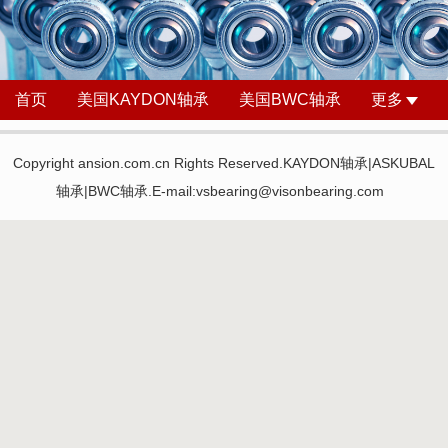
首页
美国KAYDON轴承
美国BWC轴承
更多
Copyright ansion.com.cn Rights Reserved.KAYDON轴承|ASKUBAL
轴承|BWC轴承.E-mail:vsbearing@visonbearing.com