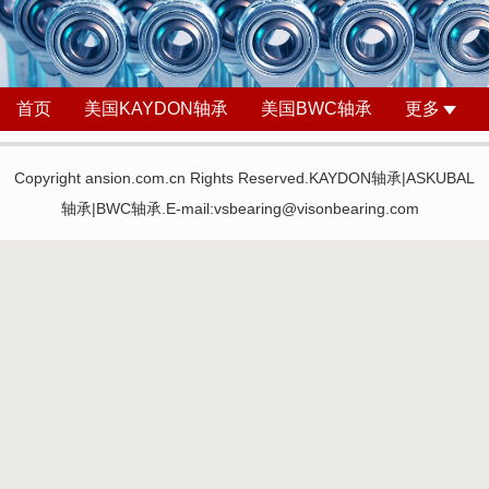
首页
美国KAYDON轴承
美国BWC轴承
更多
Copyright ansion.com.cn Rights Reserved.KAYDON轴承|ASKUBAL
轴承|BWC轴承.E-mail:vsbearing@visonbearing.com