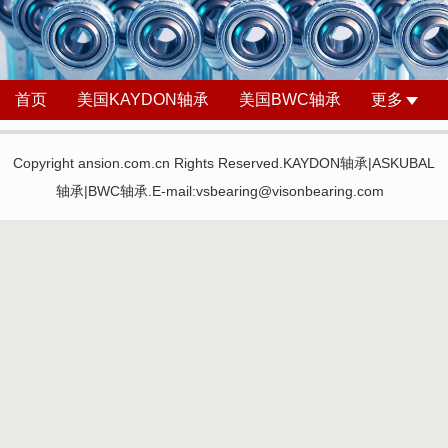
首页
美国KAYDON轴承
美国BWC轴承
更多
Copyright ansion.com.cn Rights Reserved.KAYDON轴承|ASKUBAL
轴承|BWC轴承.E-mail:vsbearing@visonbearing.com